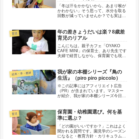
「冬は汗をかかないから、あまり喉が
かわかない」そう思って、水分を取る
回数が減っていませんか？でも実は、
冬こそ“のどを潤す習慣”が大切なんで
す。今回は、私が実践している「こま
めな水分補給」と、のど・はな風邪予
年の差きょうだいは楽？8歳差
育児
防の関係についてお話します。■ の...
育児のリアル
こんにちは。親子カフェ「OYAKO
CAFE MINI」の保育士、あり先生です
夫婦で経営しながら、保育園でも現役
で子どもたちと関わっている保育士マ
マです。家では二人の子どもの母とし
て、日々の関わりを大切にしていま
我が家の本棚シリーズ『鳥の
絵本・本・教材
す。カフェでお話ししていると...
生活』（piro piro piccolo）
※この記事にはアフィリエイト広告
（PR）が含まれています。マスター
が紹介、我が家の本棚シリーズ今日
は、公園散歩の相棒としてわが家
で“鉄板”になっている一冊をご紹介し
ます。(function(b,c,f,g,a,d,e)
保育園・幼稚園選び。何を基
育児
{b.MoshimoA...
準に選ぶ？
「どの園がいいですか？」これはよく
聞かれる質問です。園見学のシーズン
になると・教育方針・カリキュラム・