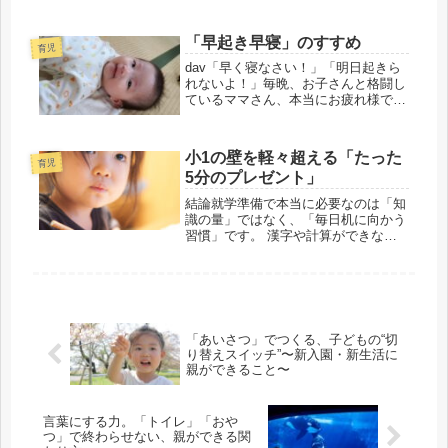
設備・口コミいろいろな情報が気にな
りますよね。実際、多くの保護者がど
んな基準で園を選んでいるのかという
「早起き早寝」のすすめ
育児
調査もあります。保育園・幼稚園を選
dav「早く寝なさい！」「明日起きら
ぶ...
れないよ！」毎晩、お子さんと格闘し
ているママさん、本当にお疲れ様で
す。夜、なかなか寝てくれないわが子
を前に焦る気持ち、わかります。で
も、実はアプローチを少し変えるだけ
小1の壁を軽々超える「たった
で、その悩みはスルッと解決するかも
育児
5分のプレゼント」
しれ...
結論就学準備で本当に必要なのは「知
識の量」ではなく、「毎日机に向かう
習慣」です。 漢字や計算ができなく
ても大丈夫。1日1ページ、ドリルを完
結させる「成功体験」こそが、小学校
での自信と意欲の源になります。周り
と比べて焦る必要はありません年
中・...
「あいさつ」でつくる、子どもの“切
り替えスイッチ”〜新入園・新生活に
親ができること〜
言葉にする力。「トイレ」「おや
つ」で終わらせない、親ができる関