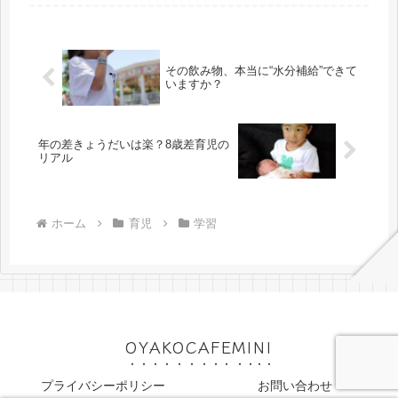
現、小さな子どもにとってはとてもわ
かりにくいもの。なぜなら、小さい子
にはまだ「時間の感覚」がはっきりと
育っ...
その飲み物、本当に“水分補給”できて
いますか？
年の差きょうだいは楽？8歳差育児の
リアル
ホーム
育児
学習
OYAKOCAFEMINI
プライバシーポリシー
お問い合わせ