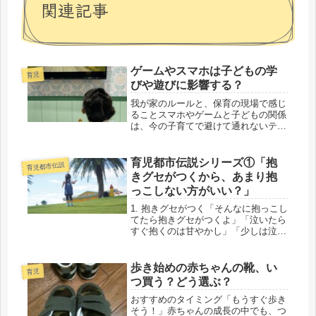
関連記事
ゲームやスマホは子どもの学
育児
びや遊びに影響する？
我が家のルールと、保育の現場で感じ
ることスマホやゲームと子どもの関係
は、今の子育てで避けて通れないテー
マの一つです。「デジタルネイティブ
の時代だから、子どもは小さい頃から
触れていた方がいい」という意見もよ
育児都市伝説シリーズ①「抱
育児都市伝説
く聞きます。確かにその考え方も理解
きグセがつくから、あまり抱
で...
っこしない方がいい？」
1. 抱きグセがつく「そんなに抱っこし
てたら抱きグセがつくよ」「泣いたら
すぐ抱くのは甘やかし」「少しは泣か
せないと我慢できない子になるよ」
「そのうち自分で寝なくなるよ」一度
は言われたことがあるママ、多いので
歩き始めの赤ちゃんの靴、い
育児
はないでしょうか。特に祖父母世代
つ買う？どう選ぶ？
か...
おすすめのタイミング「もうすぐ歩き
そう！」赤ちゃんの成長の中でも、つ