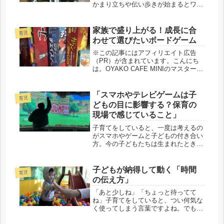
かまり立ちや伝い歩きが始まるとワク
ワクしますよね。実は我が家もそうで
した。長男は生後8ヶ月でつかまり立
ちをスタート。「これは1歳には歩く
家族で盛り上がる！成長に合
育児
ね！」と夫婦でテンションが上がり、
わせて選びたいボードゲーム
1...
※この記事にはアフィリエイト広告
（PR）が含まれています。こんにち
は。OYAKO CAFE MINIのマスターで
す。 「せっかくの休日、子供たちが
スマホや動画ばかり…」 そんなお悩
みを抱えるママさんに、今回、私が自
「スマホやテレビゲームは子
育児
信を持っておすすめしたいの...
どもの目に影響する？保育の
現場で感じていること」
子育てをしていると、一度は考えるの
がスマホやゲームと子どもの付き合い
方。今の子どもたちは生まれたときか
らデジタルが身近にあるいわゆるデジ
タルネイティブ世代です。「これから
の時代、AIやデジタルに慣れておくこ
子どもが納得して動く「時間
育児
とも大事」という意見もよく聞きま
の伝え方」
す...
「あと少しね」「ちょっと待ってて
ね」子育てをしていると、つい何気な
く使ってしまう言葉ですよね。でも実
はこの「少し」「ちょっと」という表