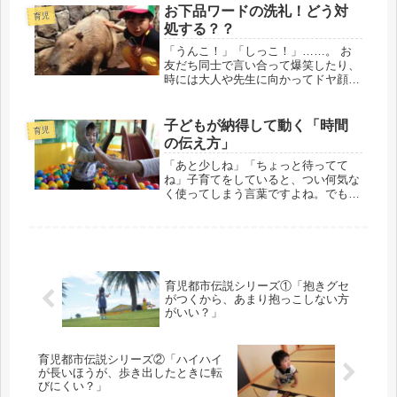
ました。やり抜く力、我慢する力、自
お下品ワードの洗礼！どう対
育児
分の気持ちをコントロール...
処する？？
「うんこ！」「しっこ！」……。 お
友だち同士で言い合って爆笑したり、
時には大人や先生に向かってドヤ顔で
放たれたり。特に男の子のご家庭で
は、一度は通る「お下品ワード」の洗
礼。ママとしては「外で言わない
子どもが納得して動く「時間
育児
で！」「恥ずかしい！」と頭を抱えて
の伝え方」
しまいま...
「あと少しね」「ちょっと待ってて
ね」子育てをしていると、つい何気な
く使ってしまう言葉ですよね。でも実
はこの「少し」「ちょっと」という表
現、小さな子どもにとってはとてもわ
かりにくいもの。なぜなら、小さい子
にはまだ「時間の感覚」がはっきりと
育っ...
育児都市伝説シリーズ①「抱きグセ
がつくから、あまり抱っこしない方
がいい？」
育児都市伝説シリーズ②「ハイハイ
が長いほうが、歩き出したときに転
びにくい？」