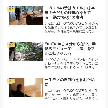
事担当、そして子どもたちの勉強担
当。そんな立場でこの3年間を見てき
「カエルの子はカエル」は本
育児
ました。これからの高校生活の中で自
当？子どもの好奇心を育て
分の...
る、親の“好き”の魔法
こんにちは。OYAKO CAFE MINIのあ
り先生です夫婦で親子カフェを運営し
ながら、保育園でも現場に立っている
「保育士ママ」です。💬 ママ・パパ
の悩み： 「子どもにもっと本を読ん
でほしいし、色々なことに興味を持っ
YouTubeじゃ分からない。動
育児
てほしいけれど、どうやっ...
物園デビューで「五感」をフ
ル回転させよう
「ゾウさんだね！」「パンダ、かわい
いね〜！」今はスマホやテレビで、世
界中の動物が見られる時代。映像もき
れいで、鳴き声も聞ける。でも——保
育の現場でたくさんの子どもたちを見
てきて思うのは、“知っている”と“体で
一生モノの自制心を育むため
育児
わかる”は、まったく別ものだとい...
に
こんにちは。OYAKO CAFE MINIの保
育士あり先生です。保育士として日々
子どもたちと関わりながら、子育て中
の母でもあります。最近、「非認知能
力」という言葉を耳にする機会が増え