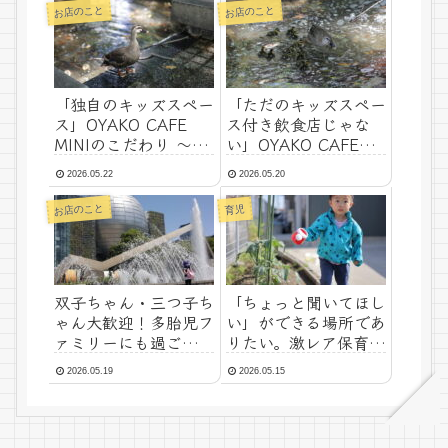
付開始のお知らせ）
お店のこと
お店のこと
「独自のキッズスペー
「ただのキッズスペー
ス」OYAKO CAFE
ス付き飲食店じゃな
MINIのこだわり 〜そ
い」OYAKO CAFE
の2〜
MINIが大切にしてい
2026.05.22
2026.05.20
ること 〜その1〜
お店のこと
育児
双子ちゃん・三つ子ち
「ちょっと聞いてほし
ゃん大歓迎！多胎児フ
い」ができる場所であ
ァミリーにも過ごしや
りたい。激レア保育士
すいお店です
がお答えしています。
2026.05.19
2026.05.15