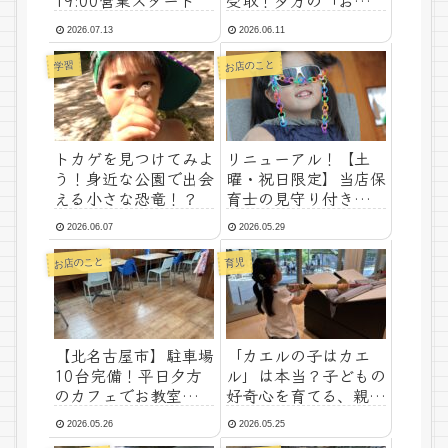
19:00営業スタート
受取！夕方の「おかず
テイクアウト」開始の
2026.07.13
2026.06.11
お知らせ
お店のこと
学習
トカゲを見つけてみよ
リニューアル！【土
う！身近な公園で出会
曜・祝日限定】当店保
える小さな恐竜！？
育士の見守り付き！持
ち込み自由「夕方の完
2026.06.07
2026.05.29
全貸切プラン」
お店のこと
育児
【北名古屋市】駐車場
「カエルの子はカエ
10台完備！平日夕方
ル」は本当？子どもの
のカフェでお教室や会
好奇心を育てる、親
議を開きませんか？
の“好き”の魔法
2026.05.26
2026.05.25
（レンタルスペース受