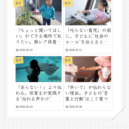
育児
育児
「ちょっと聞いてほし
「叱らない育児」の前
い」ができる場所であ
に。子どもに“社会の
りたい。激レア保育士
ルール”を伝えるとい
がお答えしています。
うこと
2026.05.15
2026.05.11
育児
育児
「走らない！」より伝
「歩いて」が伝わらな
わる。保育士が実践す
い理由。子どもの“言
る“伝わる声かけ”
葉と行動”はこう育つ
2026.05.10
2026.05.08