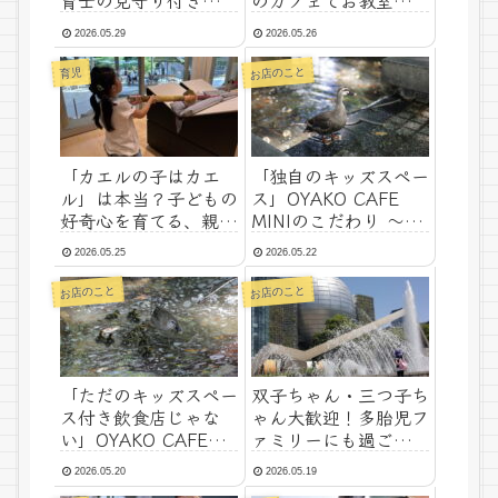
育士の見守り付き！持
のカフェでお教室や会
ち込み自由「夕方の完
議を開きませんか？
2026.05.29
2026.05.26
全貸切プラン」
（レンタルスペース受
付開始のお知らせ）
お店のこと
育児
「カエルの子はカエ
「独自のキッズスペー
ル」は本当？子どもの
ス」OYAKO CAFE
好奇心を育てる、親
MINIのこだわり 〜そ
の“好き”の魔法
の2〜
2026.05.25
2026.05.22
お店のこと
お店のこと
「ただのキッズスペー
双子ちゃん・三つ子ち
ス付き飲食店じゃな
ゃん大歓迎！多胎児フ
い」OYAKO CAFE
ァミリーにも過ごしや
MINIが大切にしてい
すいお店です
2026.05.20
2026.05.19
ること 〜その1〜