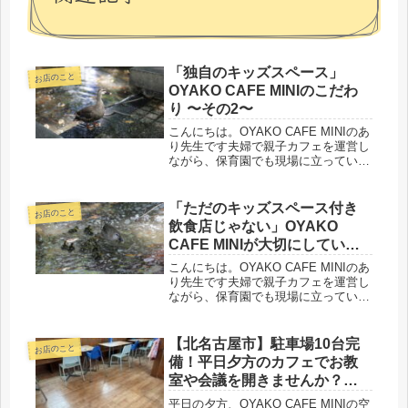
「独自のキッズスペース」
お店のこと
OYAKO CAFE MINIのこだわ
り 〜その2〜
こんにちは。OYAKO CAFE MINIのあ
り先生です夫婦で親子カフェを運営し
ながら、保育園でも現場に立っている
「保育士ママ」です。前回のブログで
は、時間制限がないことワンフロアで
見渡せる安心感保育士がいること落ち
「ただのキッズスペース付き
お店のこと
着いた空間づくりなど、O...
飲食店じゃない」OYAKO
CAFE MINIが大切にしている
こと 〜その1〜
こんにちは。OYAKO CAFE MINIのあ
り先生です夫婦で親子カフェを運営し
ながら、保育園でも現場に立っている
「保育士ママ」です。ありがたいこと
に、はじめてご利用頂く方から「他の
キッズカフェと全く違う！」「どうし
【北名古屋市】駐車場10台完
お店のこと
てこんなに落ち着いて過ご...
備！平日夕方のカフェでお教
室や会議を開きませんか？
（レンタルスペース受付開始
平日の夕方、OYAKO CAFE MINIの空