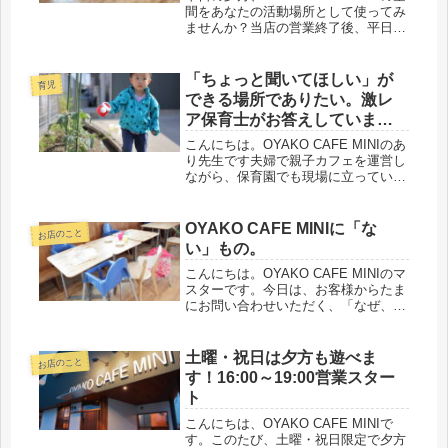
のお知らせ）
間をあなたの活動場所として使ってみ
ませんか？当店の営業終了後、平日
15:30〜17:30の時間帯をレンタルスペ
ースとしてお貸し出しすることになり
ました！「教室を開きたいけれど、場
「ちょっと聞いてほしい」が
育児
所が見つからない...
できる場所でありたい。激レ
ア保育士がお答えしていま
す。
こんにちは。OYAKO CAFE MINIのあ
り先生です夫婦で親子カフェを運営し
ながら、保育園でも現場に立っている
「保育士ママ」です。親子カフェに来
てくださるお客様から、「ちょっと聞
いてもらってもいいですか？」「こん
OYAKO CAFE MINIに「な
お店のこと
なことで悩んでいるんです...
い」もの。
こんにちは。OYAKO CAFE MINIのマ
スターです。今日は、お客様からたま
にお問い合わせいただく、「なぜ、
OYAKO CAFE MINIにはこれがないの
か？」という点について、少しだけお
話しさせてください。・離乳食、アレ
土曜・祝日は夕方も遊べま
お店のこと
ルギー対応食を...
す！16:00～19:00営業スター
ト
こんにちは、OYAKO CAFE MINIで
す。このたび、土曜・祝日限定で夕方