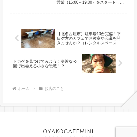
営業（16:00～19:00）をスタートしま
す！これまでの通常営業は10:00～
15:00でしたが、「夕方にも利用した
い」というご要望にお応えし、新たな
時間帯をご...
【北名古屋市】駐車場10台完備！平
日夕方のカフェでお教室や会議を開
きませんか？（レンタルスペース受
付開始のお知らせ）
トカゲを見つけてみよう！身近な公
園で出会える小さな恐竜！？
ホーム
お店のこと
OYAKOCAFEMINI