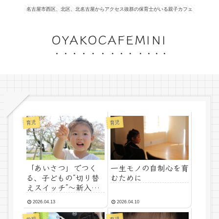
名古屋市西区、北区、北名古屋からアクセス抜群の保育士がいる親子カフェ
OYAKOCAFEMINI
育児
育児
「あいさつ」でつく
一生モノの自制心を育
る、子どもの“切り替
むために
えスイッチ”〜新入
園・新生活に親ができ
2026.04.13
2026.04.10
ること〜