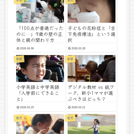
学習
育児
「100点が普通だった
子どもの花粉症と「舌
のに…」9歳の壁の正
下免疫療法」という選
体と親の関わり方
択
2026.04.06
2026.03.28
学習
学習
小学英語と中学英語
デジタル教材 vs 紙ワ
「入学前にできるこ
ーク、新小1ママが選
と」
ぶべきはどっち？
2026.03.25
2026.03.21
育児
育児