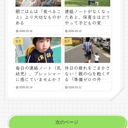
朝ごはんは「食べるこ
連絡ノートがなくなっ
と」より大切なものが
たあと、保育士はどう
ある
やって子どもの変化に
気づいているの？
2026.03.18
2026.03.15
育児
育児
毎日の連絡ノート（乳
休日の疲れをごまかさ
幼児）、プレッシャー
ない！親の心を軽くす
に感じていませんか？
る「準備ゼロの外遊
び」
2026.03.14
2026.03.12
次のページ