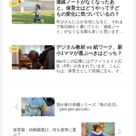
みを抱えるママさんに、今回、私が自
連絡ノートがなくなったあ
育児
信を持っておすすめしたいの...
と、保育士はどうやって子ど
もの変化に気づいているの？
年少さんに上がる頃になると、それま
で毎日細かく書いていた「連絡ノー
ト」がなくなる園も多いと思います。
就寝時間や起床時間、食事の内容、排
便、体温など。これまで毎日共有して
いた情報がなくなると、「先生って、
デジタル教材 vs 紙ワーク、新
学習
子どもの体調とか大丈夫なのかな？」
小1ママが選ぶべきはどっち？
「家...
dav※この記事にはアフィリエイト広
告（PR）が含まれています。こんに
ちは。保育士として現場に立ち、そし
て子育て中の母でもある視点から、今
回はよく聞かれるテーマについてお話
しします。「紙とデジタル、どっちが
いいの？」結論から言うと、私たち
夫...
我が家の本棚シリーズ『鳥の生活』
（piro piro piccolo）
保育園・幼稚園選び。何を基準に選
ぶ？