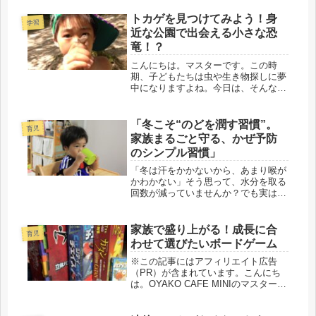
とっては、実は心の中が少し揺れやす
いタイミングでもあります。特に変化
トカゲを見つけてみよう！身
学習
が出やすいのは、4歳以上の子どもた
近な公園で出会える小さな恐
ち...
竜！？
こんにちは。マスターです。この時
期、子どもたちは虫や生き物探しに夢
中になりますよね。今日は、そんな外
遊びの中でも比較的見つけやすく、子
どもたちに大人気の「トカゲ」につい
てお話ししたいと思います。実は、家
「冬こそ“のどを潤す習慣”。
育児
の近所や公園にもたくさん暮らしてい
家族まるごと守る、かぜ予防
て、...
のシンプル習慣」
「冬は汗をかかないから、あまり喉が
かわかない」そう思って、水分を取る
回数が減っていませんか？でも実は、
冬こそ“のどを潤す習慣”が大切なんで
す。今回は、私が実践している「こま
めな水分補給」と、のど・はな風邪予
家族で盛り上がる！成長に合
育児
防の関係についてお話します。■ の...
わせて選びたいボードゲーム
※この記事にはアフィリエイト広告
（PR）が含まれています。こんにち
は。OYAKO CAFE MINIのマスターで
す。 「せっかくの休日、子供たちが
スマホや動画ばかり…」 そんなお悩