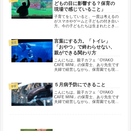
ました。これからの高校生活の中で自
どもの目に影響する？保育の
分の...
現場で感じていること」
子育てをしていると、一度は考えるの
がスマホやゲームと子どもの付き合い
方。今の子どもたちは生まれたときか
らデジタルが身近にあるいわゆるデジ
タルネイティブ世代です。「これから
の時代、AIやデジタルに慣れておくこ
言葉にする力。「トイレ」
育児
とも大事」という意見もよく聞きま
「おやつ」で終わらせない、
す...
親ができる関わり方
こんにちは。親子カフェ「OYAKO
CAFE MINI」の保育士、あり先生です
夫婦で経営しながら、保育園でも現役
で子どもたちと関わっている保育士マ
マです。家では二人の子どもの母とし
て、日々の関わりを大切にしていま
５月病予防にできること
学習
す。今日は、会話を「単語で終...
こんにちは。親子カフェ「OYAKO
CAFE MINI」の保育士、あり先生です
夫婦で経営しながら、保育園でも現役
で子どもたちと関わっている保育士マ
マです。家では二人の子どもの母とし
て、日々の関わりを大切にしていま
す。今回は、毎年この時期にな...