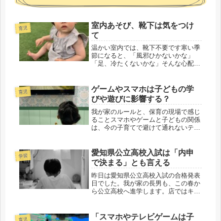
室内あそび、靴下は気をつけ
育児
て
温かい室内では、靴下不要です寒い季
節になると、「風邪ひかないかな」
「足、冷たくないかな」そんな心配か
ら、暖房の効いた室内でも靴下を履か
せたまま遊ばせている姿をよく見かけ
ます。でも実は、室内あそびでは靴下
ゲームやスマホは子どもの学
育児
を履かせない方がいい理由が、いくつ
びや遊びに影響する？
かあ...
我が家のルールと、保育の現場で感じ
ることスマホやゲームと子どもの関係
は、今の子育てで避けて通れないテー
マの一つです。「デジタルネイティブ
の時代だから、子どもは小さい頃から
触れていた方がいい」という意見もよ
愛知県公立高校入試は「内申
学習
く聞きます。確かにその考え方も理解
で決まる」とも言える
で...
昨日は愛知県公立高校入試の合格発表
日でした。我が家の長男も、この春か
ら公立高校へ進学します。店ではキッ
チンと経営運営管理。家では家族の食
事担当、そして子どもたちの勉強担
当。そんな立場でこの3年間を見てき
「スマホやテレビゲームは子
育児